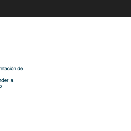
retación de
der la
o