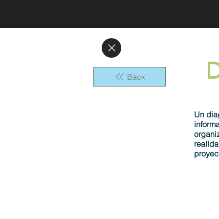
D
Back
Un diag
inform
organi
realida
proyec